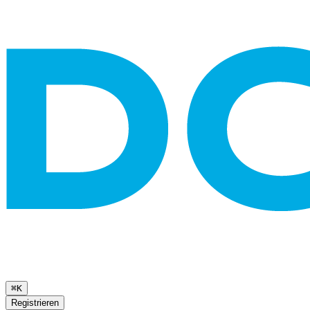
⌘K
Registrieren