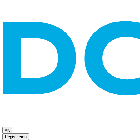
⌘K
Registrieren