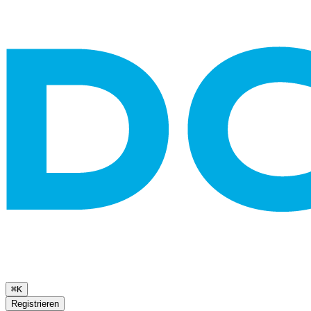
⌘K
Registrieren