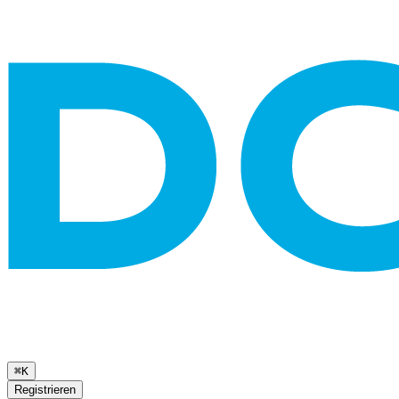
⌘K
Registrieren