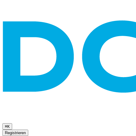
⌘K
Registrieren