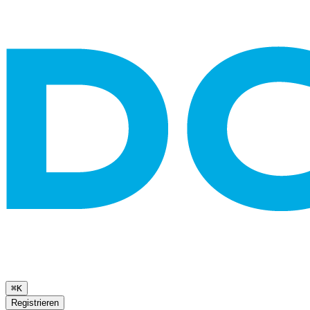
⌘K
Registrieren