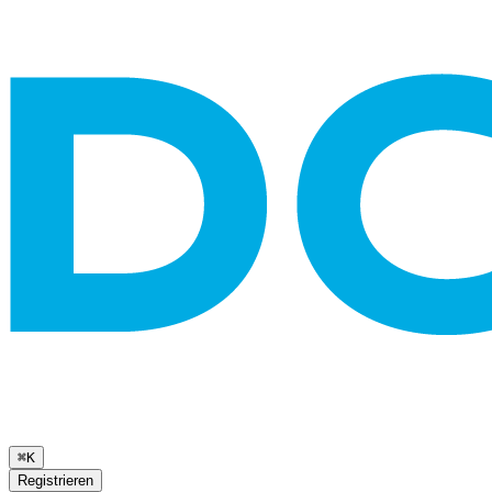
⌘K
Registrieren