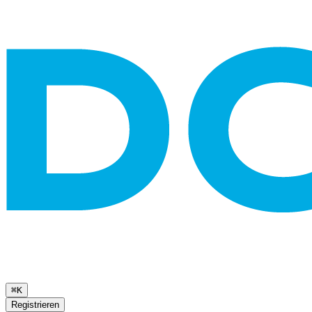
⌘K
Registrieren