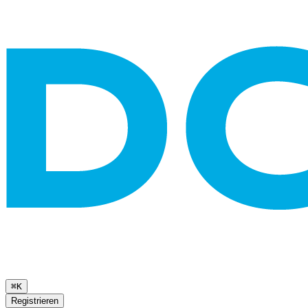
⌘K
Registrieren