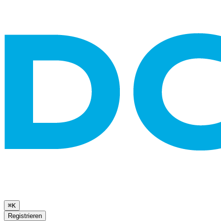
⌘K
Registrieren