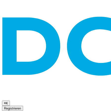
⌘K
Registrieren