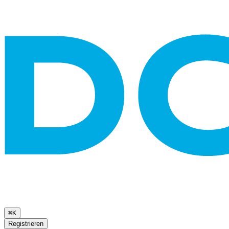
⌘K
Registrieren