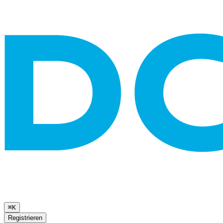
⌘K
Registrieren