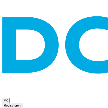
⌘K
Registrieren