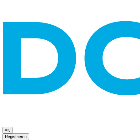
⌘K
Registrieren