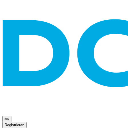
⌘K
Registrieren