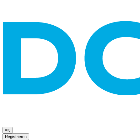
⌘K
Registrieren