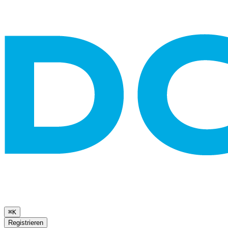
⌘K
Registrieren