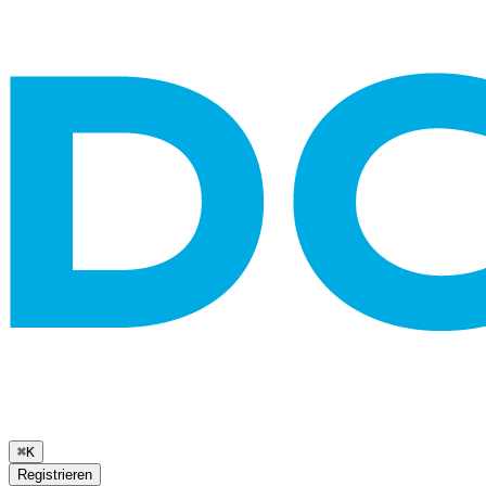
⌘K
Registrieren