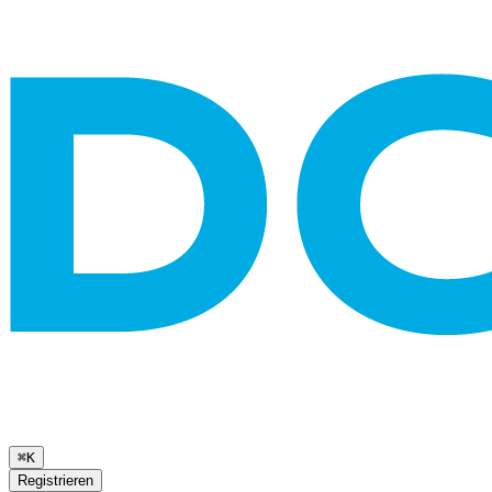
⌘K
Registrieren