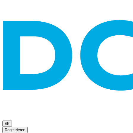
⌘K
Registrieren