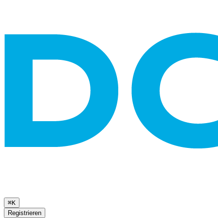
⌘K
Registrieren