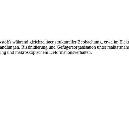
stoffs während gleichzeitiger struktureller Beobachtung, etwa im Elek
ndlungen, Rissinitiierung und Gefügereorganisation unter realitäts
klung und makroskopischem Deformationsverhalten.