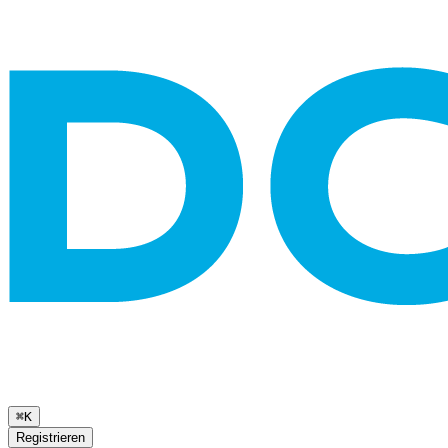
⌘K
Registrieren