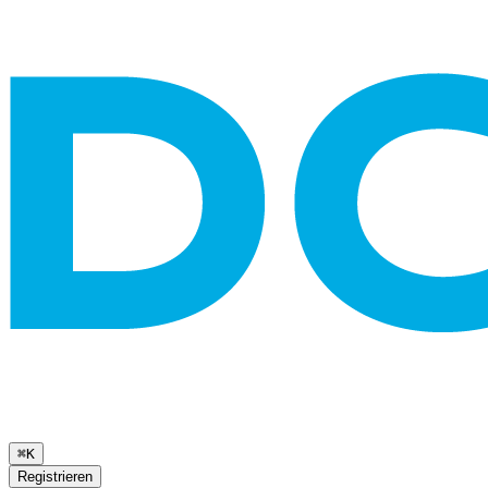
⌘K
Registrieren