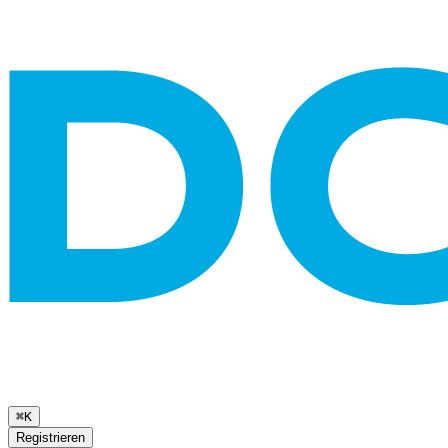
⌘K
Registrieren