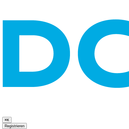
⌘K
Registrieren