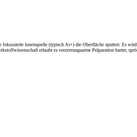
 fokussierte Ionenquelle (typisch Ar+) die Oberfläche sputtert. Es wird z
kstoffwissenschaft erlaubt es verzerrungsarme Präparation harter, sprö