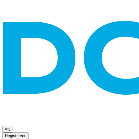
⌘K
Registrieren