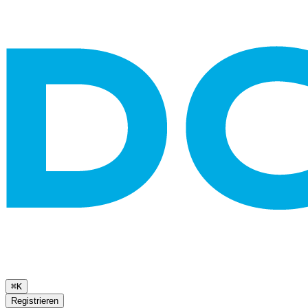
⌘K
Registrieren