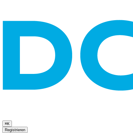
⌘K
Registrieren