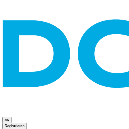
⌘K
Registrieren