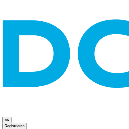
⌘K
Registrieren