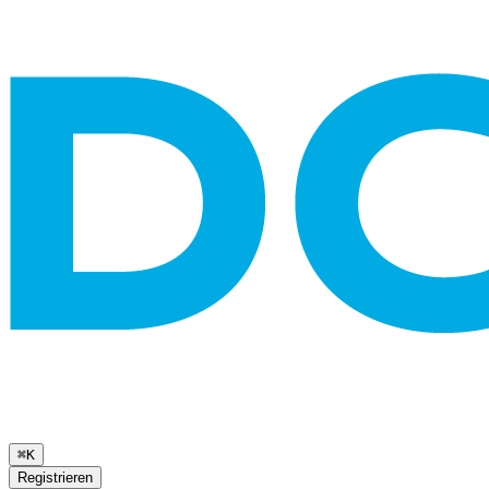
⌘K
Registrieren