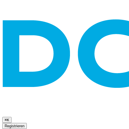
⌘K
Registrieren