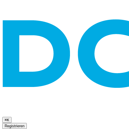
⌘K
Registrieren