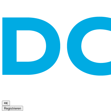
⌘K
Registrieren