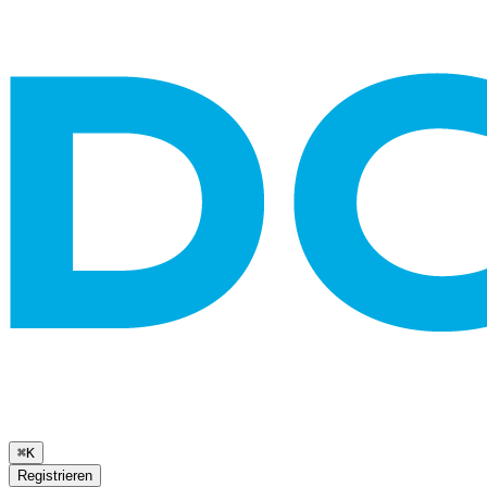
⌘K
Registrieren