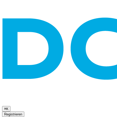
⌘K
Registrieren