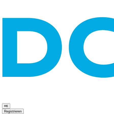
⌘K
Registrieren