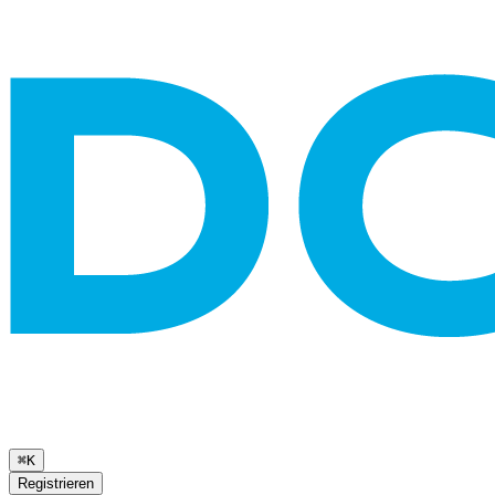
⌘K
Registrieren