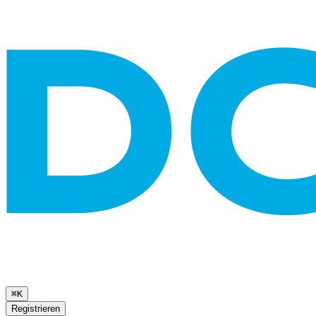
⌘K
Registrieren