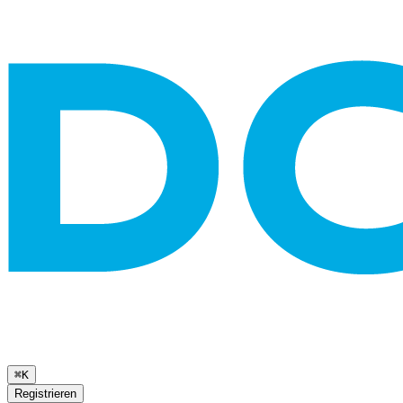
⌘K
Registrieren