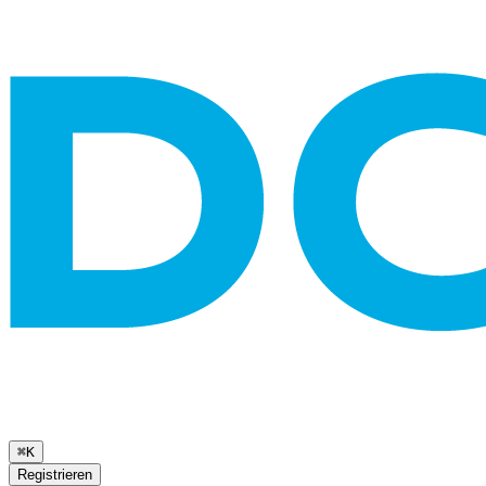
⌘K
Registrieren