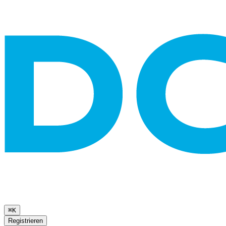
⌘K
Registrieren