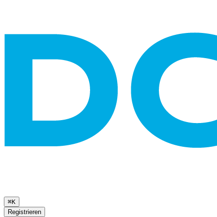
⌘K
Registrieren