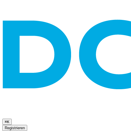
⌘K
Registrieren