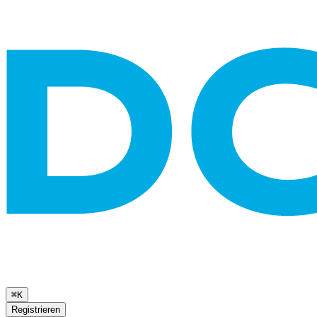
⌘K
Registrieren