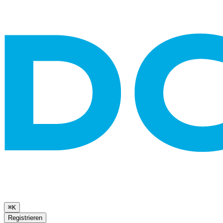
⌘K
Registrieren