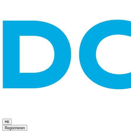
⌘K
Registrieren