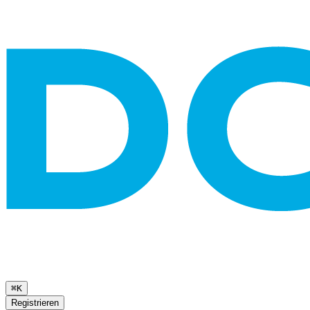
⌘K
Registrieren