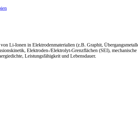
pien
 von Li-Ionen in Elektrodenmaterialien (z.B. Graphit, Übergangsmetallox
sionskinetik, Elektroden-/Elektrolyt-Grenzflächen (SEI), mechanisch
ergiedichte, Leistungsfähigkeit und Lebensdauer.