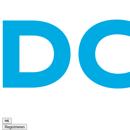
⌘K
Registrieren